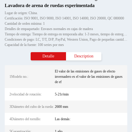
Lavadora de arena de ruedas experimentada
Lugar de origen: China.
Certificación: ISO 9001, ISO 9000, ISO 14001, ISO 14000, ISO 20000, QC 080000
Cantidad de orden mínima: 1
Detalles de empaquetado: Envases normales en cajas de madera
Tiempo de entrega: Tiempo de entrega en temporada alta: 1-3 meses, tiempo de entrega fuera de temporada: un mes
Condiciones de pago: LC, T/T, D/P, PayPal, Western Union, Pago de pequeñas cantidades, Gram de dinero
Capacidad de la fuente: 100 series por mes
Detalle
Description
El valor de las emisiones de gases de efecto
1Modelo no.:
invernadero es el valor de las emisiones de gases
de ef
2velocidad de rotación:
5-21r/min
3Diámetro del cubo de la rueda:
2600 mm
4Diámetro del tornillo:
Las demás:
5Garantización:
1 año