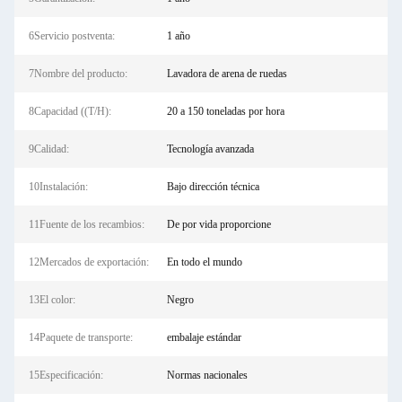
6Servicio postventa:
1 año
7Nombre del producto:
Lavadora de arena de ruedas
8Capacidad ((T/H):
20 a 150 toneladas por hora
9Calidad:
Tecnología avanzada
10Instalación:
Bajo dirección técnica
11Fuente de los recambios:
De por vida proporcione
12Mercados de exportación:
En todo el mundo
13El color:
Negro
14Paquete de transporte:
embalaje estándar
15Especificación:
Normas nacionales