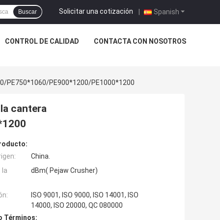
Solicitar una cotización
|
Spanish
Buscar
CONTROL DE CALIDAD
CONTACTA CON NOSOTROS
0*900/PE750*1060/PE900*1200/PE1000*1200
la cantera
*1200
roducto:
rigen:
China.
 la
dBm( Pejaw Crusher)
ón:
ISO 9001, ISO 9000, ISO 14001, ISO
14000, ISO 20000, QC 080000
o Términos: