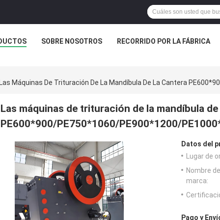
DUCTOS
SOBRE NOSOTROS
RECORRIDO POR LA FÁBRICA
Las Máquinas De Trituración De La Mandíbula De La Cantera PE60
Las máquinas de trituración de la mandíbula de 
PE600*900/PE750*1060/PE900*1200/PE1000
Datos del p
Lugar de o
Nombre de
marca:
Certificaci
Pago y Enví