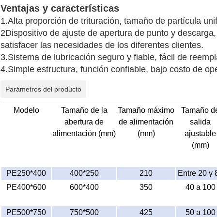
Ventajas y características
1.Alta proporción de trituración, tamaño de partícula un
2Dispositivo de ajuste de apertura de punto y descarga, c
satisfacer las necesidades de los diferentes clientes.
3.Sistema de lubricación seguro y fiable, fácil de reemp
4.Simple estructura, función confiable, bajo costo de op
Parámetros del producto
Modelo
Tamaño de la
Tamaño máximo
Tamaño d
abertura de
de alimentación
salida
alimentación (mm)
(mm)
ajustable
(mm)
PE250*400
400*250
210
Entre 20 y 
PE400*600
600*400
350
40 a 100
PE500*750
750*500
425
50 a 100