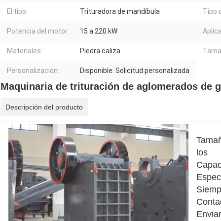
El tipo:
Trituradora de mandíbula
Tipo 
Potencia del motor:
15 a 220 kW
Aplic
Materiales:
Piedra caliza
Tamañ
Personalización:
Disponible. Solicitud personalizada
Maquinaria de trituración de aglomerados de 
Descripción del producto
Tamañ
los
Capac
Espec
Siemp
Conta
Envia