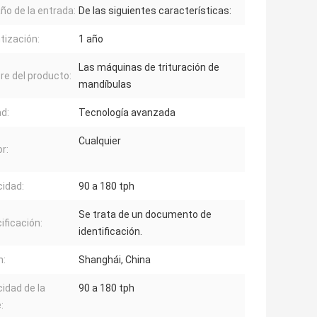
o de la entrada:
De las siguientes características:
tización:
1 año
Las máquinas de trituración de
e del producto:
mandíbulas
ad:
Tecnología avanzada
Cualquier
or:
idad:
90 a 180 tph
Se trata de un documento de
ificación:
identificación.
n:
Shanghái, China
idad de la
90 a 180 tph
: