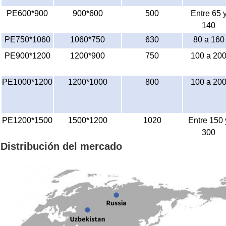
PE600*900
900*600
500
Entre 65 
140
PE750*1060
1060*750
630
80 a 160
PE900*1200
1200*900
750
100 a 20
PE1000*1200
1200*1000
800
100 a 20
PE1200*1500
1500*1200
1020
Entre 150 
300
Distribución del mercado