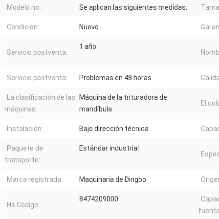
Modelo no.:
Se aplican las siguientes medidas:
Tamañ
Condición:
Nuevo
Garan
1 año
Servicio postventa:
Nombr
Servicio postventa:
Problemas en 48 horas
Calid
La clasificación de las
Máquina de la trituradora de
El col
máquinas:
mandíbula
Instalación:
Bajo dirección técnica
Capac
Paquete de
Estándar industrial
Espec
transporte:
Marca registrada:
Maquinaria de Dingbo
Orige
8474209000
Capac
Hs Código:
fuente