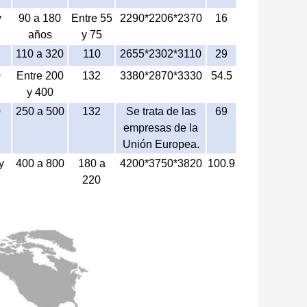
y
90 a 180
Entre 55
2290*2206*2370
16
años
y 75
110 a 320
110
2655*2302*3110
29
0
Entre 200
132
3380*2870*3330
54.5
y 400
0
250 a 500
132
Se trata de las
69
empresas de la
Unión Europea.
y
400 a 800
180 a
4200*3750*3820
100.9
220