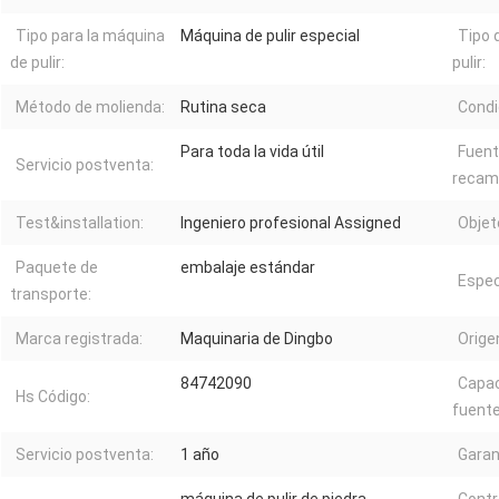
Tipo para la máquina
Máquina de pulir especial
Tipo 
de pulir:
pulir:
Método de molienda:
Rutina seca
Condi
Para toda la vida útil
Fuent
Servicio postventa:
recam
Test&installation:
Ingeniero profesional Assigned
Objet
Paquete de
embalaje estándar
Espec
transporte:
Marca registrada:
Maquinaria de Dingbo
Orige
84742090
Capac
Hs Código:
fuente
Servicio postventa:
1 año
Garan