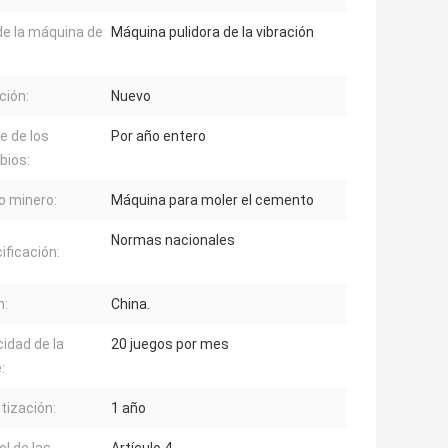
de la máquina de
Máquina pulidora de la vibración
ción:
Nuevo
e de los
Por año entero
bios:
o minero:
Máquina para moler el cemento
Normas nacionales
ificación:
n:
China.
idad de la
20 juegos por mes
:
tización:
1 año