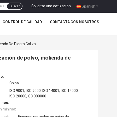
Solicitar una cotización
|
Spanish
Buscar
CONTROL DE CALIDAD
CONTACTA CON NOSOTROS
ienda De Piedra Caliza
ización de polvo, molienda de
to:
China.
ISO 9001, ISO 9000, ISO 14001, ISO 14000,
ISO 20000, QC 080000
inos:
n mínima:
1
aquetado:
Envases normales en cajas de