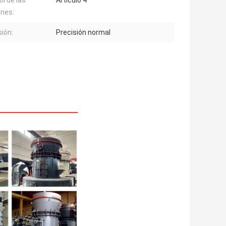
ol de las
Artículo 4
nes:
sión:
Precisión normal