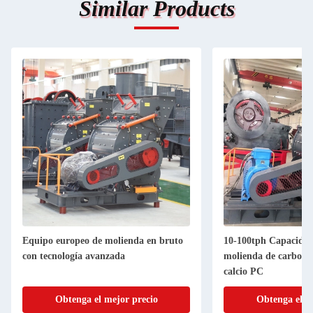
Similar Products
Equipo europeo de molienda en bruto
10-100tph Capacidad
con tecnología avanzada
molienda de carbonat
calcio PC
Obtenga el mejor precio
Obtenga el m