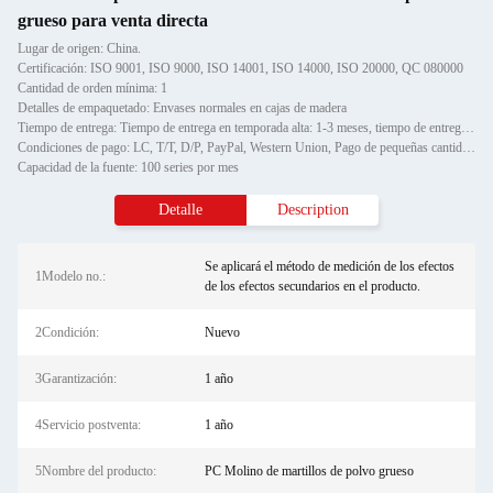
grueso para venta directa
Lugar de origen: China.
Certificación: ISO 9001, ISO 9000, ISO 14001, ISO 14000, ISO 20000, QC 080000
Cantidad de orden mínima: 1
Detalles de empaquetado: Envases normales en cajas de madera
Tiempo de entrega: Tiempo de entrega en temporada alta: 1-3 meses, tiempo de entrega fuera de temporada: un mes
Condiciones de pago: LC, T/T, D/P, PayPal, Western Union, Pago de pequeñas cantidades, Gram de dinero
Capacidad de la fuente: 100 series por mes
Detalle
Description
Se aplicará el método de medición de los efectos
1Modelo no.:
de los efectos secundarios en el producto.
2Condición:
Nuevo
3Garantización:
1 año
4Servicio postventa:
1 año
5Nombre del producto:
PC Molino de martillos de polvo grueso