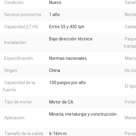
Condición:
Nuevo
Garan
Servicio postventa:
1 año
Nombr
Capacidad ((T/H):
Entre 55 y 430 tph
Calid
Bajo dirección técnica
Paque
Instalación:
transp
Especificación:
Normas nacionales
Marca
Origen:
China.
Hs Có
Capacidad de la
100 juegos por año
El tipo
fuente:
Tipo de motor:
Motor de CA
Poten
Minería, metalurgia y construcción
Aplicación:
Mater
Tamaño de la salida:
6-16m m
Perso