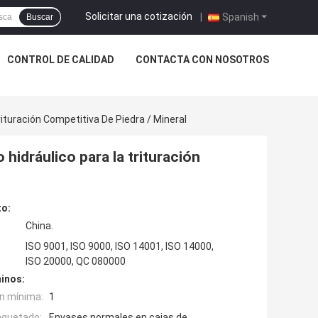
Solicitar una cotización
|
Spanish
Buscar
CONTROL DE CALIDAD
CONTACTA CON NOSOTROS
ituración Competitiva De Piedra / Mineral
hidráulico para la trituración
to:
China.
ISO 9001, ISO 9000, ISO 14001, ISO 14000,
ISO 20000, QC 080000
inos:
n mínima:
1
aquetado:
Envases normales en cajas de