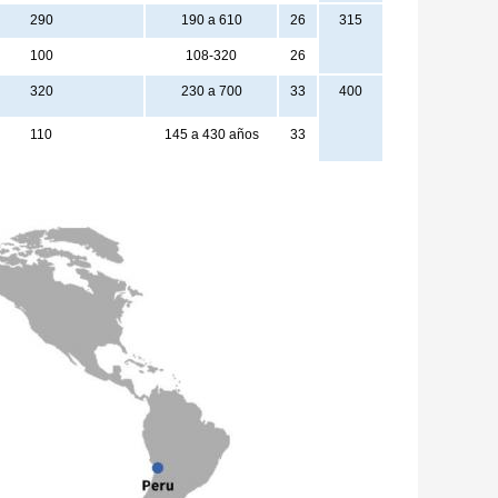
290
190 a 610
26
315
100
108-320
26
320
230 a 700
33
400
110
145 a 430 años
33