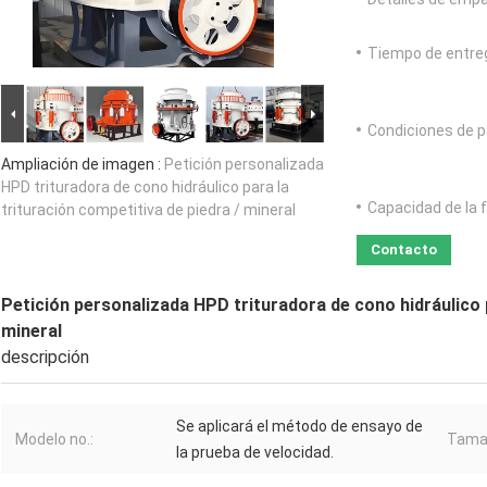
Tiempo de entre
Condiciones de p
Ampliación de imagen :
Petición personalizada
HPD trituradora de cono hidráulico para la
Capacidad de la 
trituración competitiva de piedra / mineral
Contacto
Petición personalizada HPD trituradora de cono hidráulico p
mineral
descripción
Se aplicará el método de ensayo de
Modelo no.:
Tamañ
la prueba de velocidad.