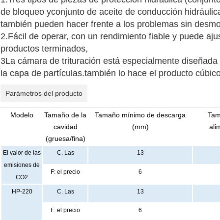
de bloqueo yconjunto de aceite de conducción hidráulica
también pueden hacer frente a los problemas sin desmon
2.Fácil de operar, con un rendimiento fiable y puede aj
productos terminados,
3La cámara de trituración está especialmente diseñada 
la capa de partículas.también lo hace el producto cúbic
Parámetros del producto
Modelo
Tamaño de la
Tamaño mínimo de descarga
Tam
cavidad
(mm)
ali
(gruesa/fina)
El valor de las
C. Las
13
emisiones de
F: el precio
6
CO2
HP-220
C. Las
13
F: el precio
6