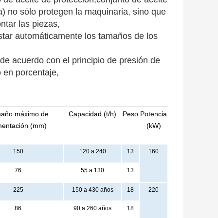
) no sólo protegen la maquinaria, sino que
tar las piezas,
ustar automáticamente los tamaños de los
de acuerdo con el principio de presión de
o en porcentaje,
año máximo de
Capacidad (t/h)
Peso
Potencia
mentación (mm)
(kW)
150
120 a 240
13
160
76
55 a 130
13
225
150 a 430 años
18
220
86
90 a 260 años
18