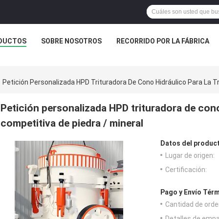
DUCTOS
SOBRE NOSOTROS
RECORRIDO POR LA FÁBRICA
Petición Personalizada HPD Trituradora De Cono Hidráulico Para La Tr
Petición personalizada HPD trituradora de cono 
competitiva de piedra / mineral
Datos del produc
Lugar de origen:
Certificación:
Pago y Envío Térm
Cantidad de orde
Detalles de emp