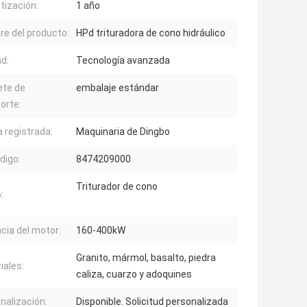
tización:
1 año
e del producto:
HPd trituradora de cono hidráulico
ad:
Tecnología avanzada
te de
embalaje estándar
orte:
 registrada:
Maquinaria de Dingbo
digo:
8474209000
Triturador de cono
:
cia del motor:
160-400kW
Granito, mármol, basalto, piedra
iales:
caliza, cuarzo y adoquines
nalización:
Disponible. Solicitud personalizada