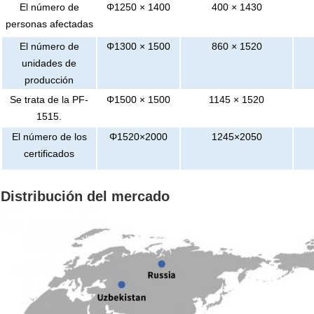
El número de
Φ1250 × 1400
400 × 1430
personas afectadas
El número de
Φ1300 × 1500
860 × 1520
unidades de
producción
Se trata de la PF-
Φ1500 × 1500
1145 × 1520
1515.
El número de los
Φ1520×2000
1245×2050
certificados
Distribución del mercado