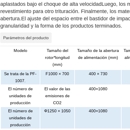
aplastados bajo el choque de alta velocidadLuego, los ma
revestimiento para otro trituración. Finalmente, los mate
abertura.El ajuste del espacio entre el bastidor de impac
granularidad y la forma de los productos terminados.
Parámetros del producto
Modelo
Tamaño del
Tamaño de la abertura
Ta
rotor*longitud
de alimentación (mm)
al
(mm)
Se trata de la PF-
F1000 × 700
400 × 730
1007.
El número de
El valor de las
400×1080
unidades de
emisiones de
producción
CO2
El número de
Φ1250 × 1050
400×1080
unidades de
producción