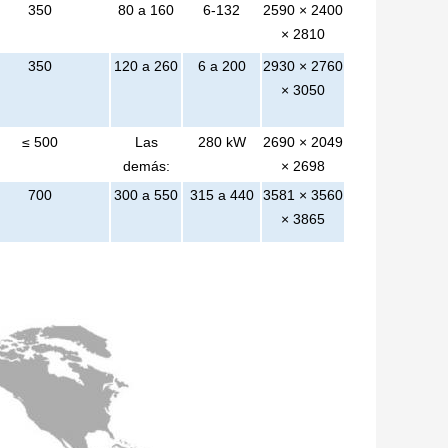
350
80 a 160
6-132
2590 × 2400
× 2810
350
120 a 260
6 a 200
2930 × 2760
× 3050
≤ 500
Las
280 kW
2690 × 2049
demás:
× 2698
700
300 a 550
315 a 440
3581 × 3560
× 3865