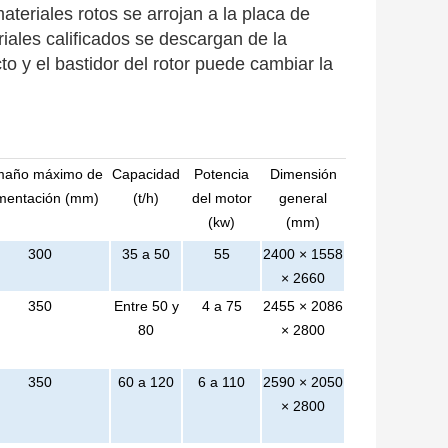
teriales rotos se arrojan a la placa de
riales calificados se descargan de la
to y el bastidor del rotor puede cambiar la
maño máximo de
Capacidad
Potencia
Dimensión
imentación (mm)
(t/h)
del motor
general
(kw)
(mm)
300
35 a 50
55
2400 × 1558
× 2660
350
Entre 50 y
4 a 75
2455 × 2086
80
× 2800
350
60 a 120
6 a 110
2590 × 2050
× 2800