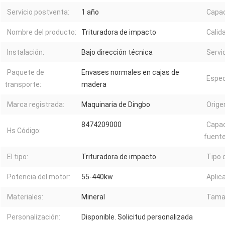
Servicio postventa:
1 año
Capac
Nombre del producto:
Trituradora de impacto
Calid
Instalación:
Bajo dirección técnica
Servi
Paquete de
Envases normales en cajas de
Espec
transporte:
madera
Marca registrada:
Maquinaria de Dingbo
Orige
8474209000
Capac
Hs Código:
fuente
El tipo:
Trituradora de impacto
Tipo 
Potencia del motor:
55-440kw
Aplic
Materiales:
Mineral
Tamañ
Personalización:
Disponible. Solicitud personalizada