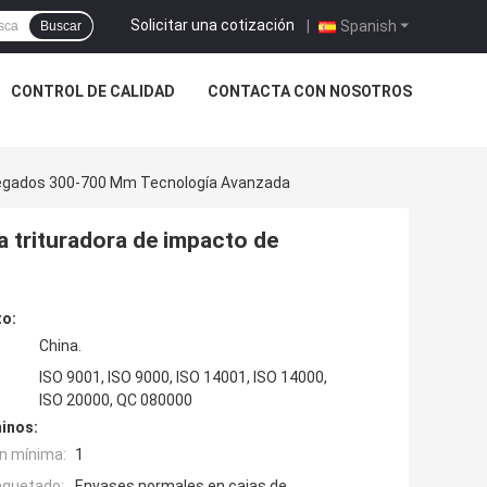
Solicitar una cotización
|
Spanish
Buscar
CONTROL DE CALIDAD
CONTACTA CON NOSOTROS
gregados 300-700 Mm Tecnología Avanzada
a trituradora de impacto de
to:
China.
ISO 9001, ISO 9000, ISO 14001, ISO 14000,
ISO 20000, QC 080000
inos:
n mínima:
1
aquetado:
Envases normales en cajas de