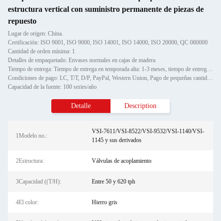
estructura vertical con suministro permanente de piezas de
repuesto
Lugar de origen: China.
Certificación: ISO 9001, ISO 9000, ISO 14001, ISO 14000, ISO 20000, QC 080000
Cantidad de orden mínima: 1
Detalles de empaquetado: Envases normales en cajas de madera
Tiempo de entrega: Tiempo de entrega en temporada alta: 1-3 meses, tiempo de entrega fuera de temporada: un mes
Condiciones de pago: LC, T/T, D/P, PayPal, Western Union, Pago de pequeñas cantidades, Gram de dinero
Capacidad de la fuente: 100 series/año
Detalle
Description
VSI-7611/VSI-8522/VSI-9532/VSI-1140/VSI-
1Modelo no.:
1145 y sus derivados
2Estructura:
Válvulas de acoplamiento
3Capacidad ((T/H):
Entre 50 y 620 tph
4El color:
Hierro gris