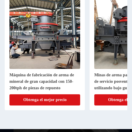
Máquina de fabricación de arena de
Minas de arena para
mineral de gran capacidad con 150-
de servicio posventa 
200tph de piezas de repuesto
utilizando bajo guía 
Obtenga el mejor precio
Obtenga el m