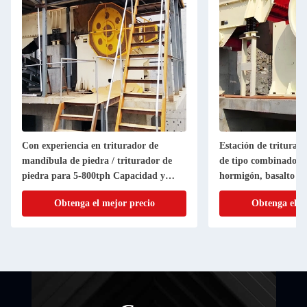
Con experiencia en triturador de
Estación de triturac
mandíbula de piedra / triturador de
de tipo combinado pa
piedra para 5-800tph Capacidad y
hormigón, basalto y 
certificación ISO
Obtenga el mejor precio
Obtenga el m