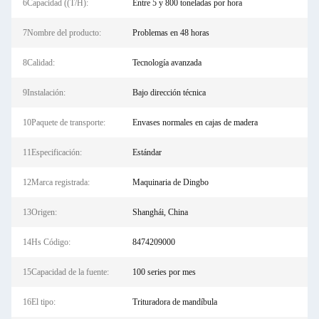
6Capacidad ((T/H):
Entre 5 y 800 toneladas por hora
7Nombre del producto:
Problemas en 48 horas
8Calidad:
Tecnología avanzada
9Instalación:
Bajo dirección técnica
10Paquete de transporte:
Envases normales en cajas de madera
11Especificación:
Estándar
12Marca registrada:
Maquinaria de Dingbo
13Origen:
Shanghái, China
14Hs Código:
8474209000
15Capacidad de la fuente:
100 series por mes
16El tipo:
Trituradora de mandíbula