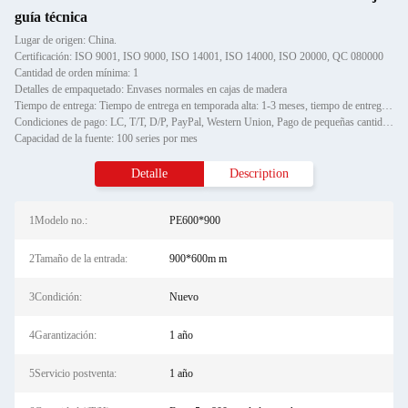
guía técnica
Lugar de origen: China.
Certificación: ISO 9001, ISO 9000, ISO 14001, ISO 14000, ISO 20000, QC 080000
Cantidad de orden mínima: 1
Detalles de empaquetado: Envases normales en cajas de madera
Tiempo de entrega: Tiempo de entrega en temporada alta: 1-3 meses, tiempo de entrega fuera de temporada: un mes
Condiciones de pago: LC, T/T, D/P, PayPal, Western Union, Pago de pequeñas cantidades, Gram de dinero
Capacidad de la fuente: 100 series por mes
Detalle
Description
1Modelo no.:
PE600*900
2Tamaño de la entrada:
900*600m m
3Condición:
Nuevo
4Garantización:
1 año
5Servicio postventa:
1 año