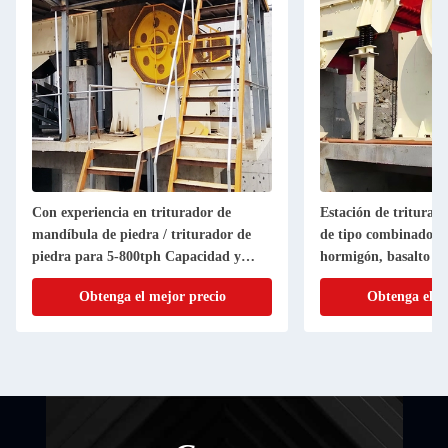
Con experiencia en triturador de
Estación de triturac
mandíbula de piedra / triturador de
de tipo combinado pa
piedra para 5-800tph Capacidad y
hormigón, basalto y 
certificación ISO
Obtenga el mejor precio
Obtenga el m