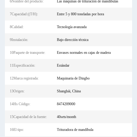
6Nombre del producto:
Las máquinas de trituración de mandíbulas
7Capacidad ((T/H):
Entre 5 y 800 toneladas por hora
8Calidad:
Tecnología avanzada
9Instalación:
Bajo dirección técnica
10Paquete de transporte:
Envases normales en cajas de madera
11Especificación:
Estándar
12Marca registrada:
Maquinaria de Dingbo
13Origen:
Shanghái, China
14Hs Código:
8474209000
15Capacidad de la fuente:
40sets/month
16El tipo:
Trituradora de mandíbula