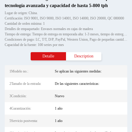
tecnología avanzada y capacidad de hasta 5-800 tph
Lugar de origen: China.
Certificación: ISO 9001, ISO 9000, ISO 14001, ISO 14000, ISO 20000, QC 080000
Cantidad de orden mínima: 1
Detalles de empaquetado: Envases normales en cajas de madera
Tiempo de entrega: Tiempo de entrega en temporada alta: 1-3 meses, tiempo de entrega fuera de temporada: un mes
Condiciones de pago: LC, T/T, D/P, PayPal, Western Union, Pago de pequeñas cantidades, Gram de dinero
Capacidad de la fuente: 100 series por mes
Detalle
Description
1Modelo no.:
Se aplican las siguientes medidas:
2Tamaño de la entrada:
De las siguientes características:
3Condición:
Nuevo
4Garantización:
1 año
5Servicio postventa:
1 año