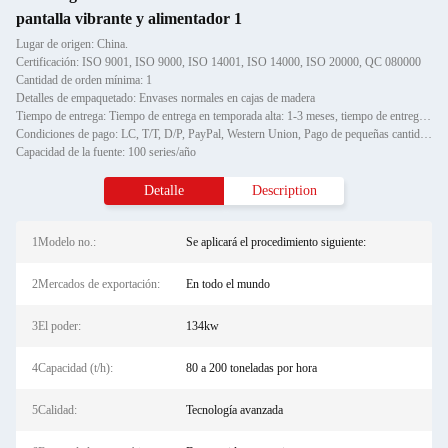
pantalla vibrante y alimentador 1
Lugar de origen: China.
Certificación: ISO 9001, ISO 9000, ISO 14001, ISO 14000, ISO 20000, QC 080000
Cantidad de orden mínima: 1
Detalles de empaquetado: Envases normales en cajas de madera
Tiempo de entrega: Tiempo de entrega en temporada alta: 1-3 meses, tiempo de entrega fuera de temporada: un mes
Condiciones de pago: LC, T/T, D/P, PayPal, Western Union, Pago de pequeñas cantidades, Gram de dinero
Capacidad de la fuente: 100 series/año
Detalle
Description
1Modelo no.:
Se aplicará el procedimiento siguiente:
2Mercados de exportación:
En todo el mundo
3El poder:
134kw
4Capacidad (t/h):
80 a 200 toneladas por hora
5Calidad:
Tecnología avanzada