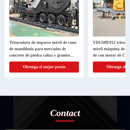
Trituradora de impacto móvil de cono
YD1349E912 tritura
de mandíbula para mercados de
móvil máquina de tri
concreto de piedra caliza y granito
de con motor de CA
basáltico en todo el mundo
Obtenga el mejor precio
Obtenga el m
Contact