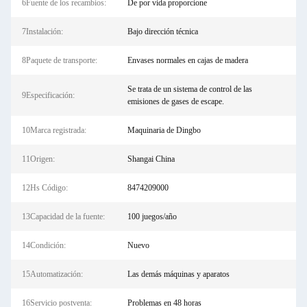
6Fuente de los recambios:
De por vida proporcione
7Instalación:
Bajo dirección técnica
8Paquete de transporte:
Envases normales en cajas de madera
Se trata de un sistema de control de las
9Especificación:
emisiones de gases de escape.
10Marca registrada:
Maquinaria de Dingbo
11Origen:
Shangai China
12Hs Código:
8474209000
13Capacidad de la fuente:
100 juegos/año
14Condición:
Nuevo
15Automatización:
Las demás máquinas y aparatos
16Servicio postventa:
Problemas en 48 horas