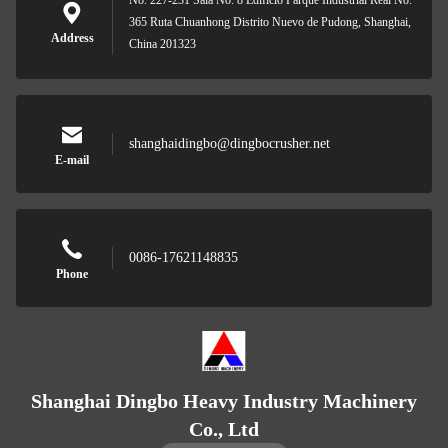
No. 227-231 Sala No. 8 Edificio Parque Industrial Real No.
365 Ruta Chuanhong Distrito Nuevo de Pudong, Shanghai,
Address
China 201323
shanghaidingbo@dingbocrusher.net
E-mail
0086-17621148835
Phone
Shanghai Dingbo Heavy Industry Machinery
Co., Ltd