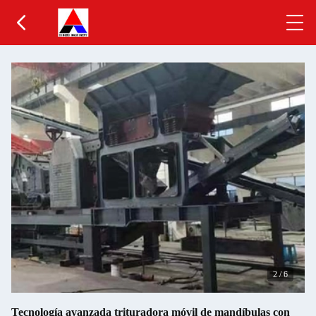
2
/
6
Tecnología avanzada trituradora móvil de mandíbulas con