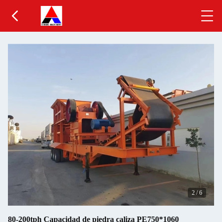
2
/
6
80-200tph Capacidad de piedra caliza PE750*1060