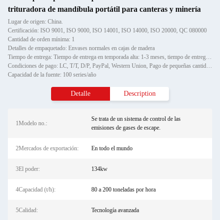
trituradora de mandíbula portátil para canteras y minería
Lugar de origen: China.
Certificación: ISO 9001, ISO 9000, ISO 14001, ISO 14000, ISO 20000, QC 080000
Cantidad de orden mínima: 1
Detalles de empaquetado: Envases normales en cajas de madera
Tiempo de entrega: Tiempo de entrega en temporada alta: 1-3 meses, tiempo de entrega fuera de temporada: un mes
Condiciones de pago: LC, T/T, D/P, PayPal, Western Union, Pago de pequeñas cantidades, Gram de dinero
Capacidad de la fuente: 100 series/año
Detalle
Description
Se trata de un sistema de control de las
1Modelo no.:
emisiones de gases de escape.
2Mercados de exportación:
En todo el mundo
3El poder:
134kw
4Capacidad (t/h):
80 a 200 toneladas por hora
5Calidad:
Tecnología avanzada