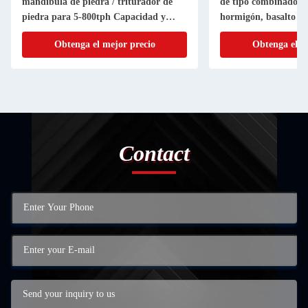
mandíbula de piedra / triturador de
de tipo combinado pa
piedra para 5-800tph Capacidad y
hormigón, basalto y 
certificación ISO
Obtenga el mejor precio
Obtenga el m
Contact