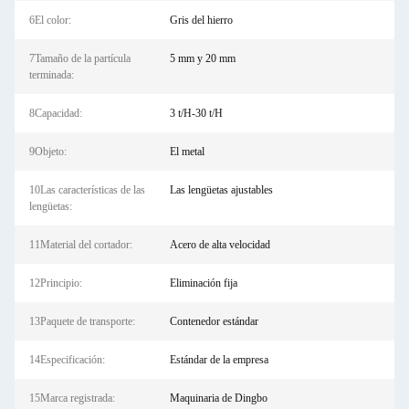
6El color:
Gris del hierro
7Tamaño de la partícula
5 mm y 20 mm
terminada:
8Capacidad:
3 t/H-30 t/H
9Objeto:
El metal
10Las características de las
Las lengüetas ajustables
lengüetas:
11Material del cortador:
Acero de alta velocidad
12Principio:
Eliminación fija
13Paquete de transporte:
Contenedor estándar
14Especificación:
Estándar de la empresa
15Marca registrada:
Maquinaria de Dingbo