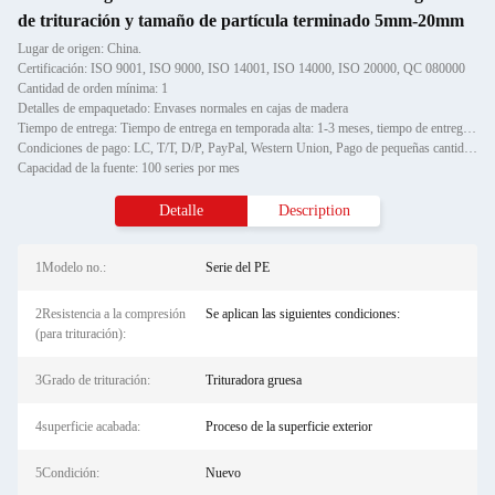
de trituración y tamaño de partícula terminado 5mm-20mm
Lugar de origen: China.
Certificación: ISO 9001, ISO 9000, ISO 14001, ISO 14000, ISO 20000, QC 080000
Cantidad de orden mínima: 1
Detalles de empaquetado: Envases normales en cajas de madera
Tiempo de entrega: Tiempo de entrega en temporada alta: 1-3 meses, tiempo de entrega fuera de temporada: un mes
Condiciones de pago: LC, T/T, D/P, PayPal, Western Union, Pago de pequeñas cantidades, Gram de dinero
Capacidad de la fuente: 100 series por mes
Detalle
Description
1Modelo no.:
Serie del PE
2Resistencia a la compresión
Se aplican las siguientes condiciones:
(para trituración):
3Grado de trituración:
Trituradora gruesa
4superficie acabada:
Proceso de la superficie exterior
5Condición:
Nuevo