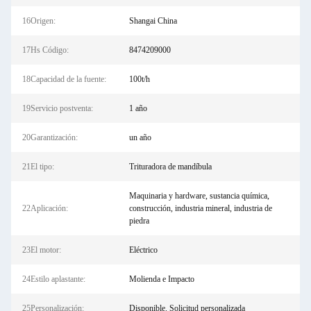
16Origen:
Shangai China
17Hs Código:
8474209000
18Capacidad de la fuente:
100t/h
19Servicio postventa:
1 año
20Garantización:
un año
21El tipo:
Trituradora de mandíbula
Maquinaria y hardware, sustancia química,
22Aplicación:
construcción, industria mineral, industria de
piedra
23El motor:
Eléctrico
24Estilo aplastante:
Molienda e Impacto
25Personalización:
Disponible. Solicitud personalizada