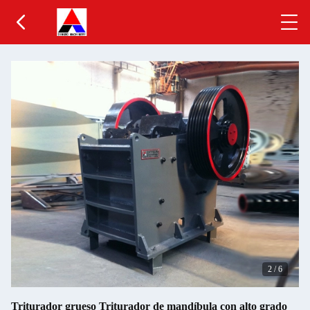
2
/
6
Triturador grueso Triturador de mandíbula con alto grado