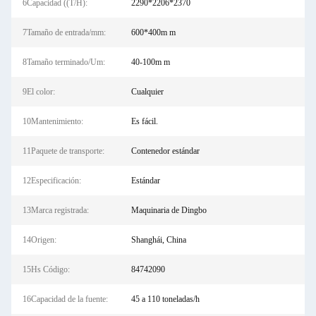
6Capacidad ((T/H):
2290*2206*2370
7Tamaño de entrada/mm:
600*400m m
8Tamaño terminado/Um:
40-100m m
9El color:
Cualquier
10Mantenimiento:
Es fácil.
11Paquete de transporte:
Contenedor estándar
12Especificación:
Estándar
13Marca registrada:
Maquinaria de Dingbo
14Origen:
Shanghái, China
15Hs Código:
84742090
16Capacidad de la fuente:
45 a 110 toneladas/h