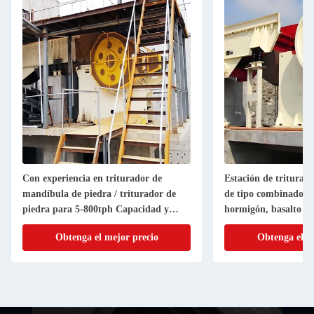
Con experiencia en triturador de
Estación de triturac
mandíbula de piedra / triturador de
de tipo combinado pa
piedra para 5-800tph Capacidad y
hormigón, basalto y 
certificación ISO
Obtenga el mejor precio
Obtenga el m