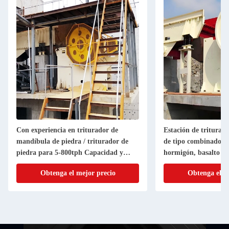
Con experiencia en triturador de
Estación de triturac
mandíbula de piedra / triturador de
de tipo combinado pa
piedra para 5-800tph Capacidad y
hormigón, basalto y 
certificación ISO
Obtenga el mejor precio
Obtenga el m