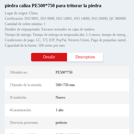
piedra caliza PE500*750 para triturar la piedra
Lugar de origen: China.
Certificación: ISO 9001, ISO 9000, ISO 14001, ISO 14000, ISO 20000, QC 080000
Cantidad de orden mínima: 1
Detalles de empaquetado: Envases normales en cajas de madera
Tiempo de entrega: Tiempo de entrega en temporada alta: 1-3 meses, tiempo de entrega fuera de temporada: un mes
Condiciones de pago: LC, T/T, D/P, PayPal, Western Union, Pago de pequeñas cantidades, Gram de dinero
Capacidad de la fuente: 100 series por mes
Detalle
Description
1Modelo no.:
PE500*750
2Tamaño de la entrada:
500×750 mm
3Condición:
Nuevo
4Garantización:
1 año
5Servicio postventa:
perfecto