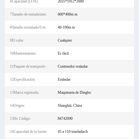
6Capacidad ((T/H):
2035*1912*2000
7Tamaño de entrada/mm:
600*400m m
8Tamaño terminado/Um:
40-100m m
9El color:
Cualquier
10Mantenimiento:
Es fácil.
11Paquete de transporte:
Contenedor estándar
12Especificación:
Estándar
13Marca registrada:
Maquinaria de Dingbo
14Origen:
Shanghái, China
15Hs Código:
84742090
16Capacidad de la fuente:
45 a 110 toneladas/h